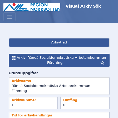
Visual Arkiv Sök
Arkivträd
Arkiv: Råneå Socialdemokratiska Arbetarekommun
Förening
Grunduppgifter
Arkivnamn
Råneå Socialdemokratiska Arbetarekommun 
Förening
Arkivnummer
Omfång
1
0
Tid för arkivhandlingar