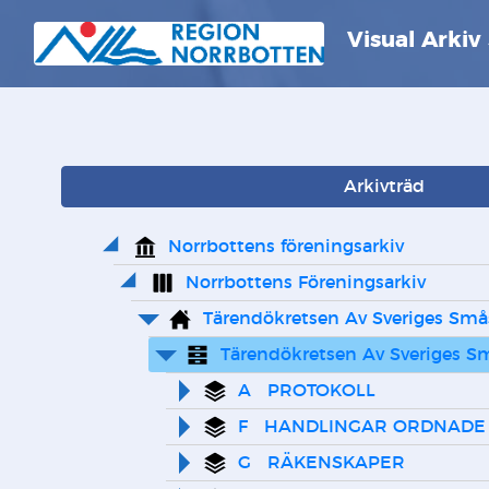
Visual Arkiv
Arkivträd
Norrbottens föreningsarkiv
Norrbottens Föreningsarkiv
Tärendökretsen Av Sveriges Smås
Tärendökretsen Av Sveriges Sm
A   PROTOKOLL
F   HANDLINGAR ORDNADE
G   RÄKENSKAPER