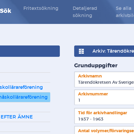
Fritextsökning
Detaljerad
Se alla
 Sök
sökning
arkivbi
Arkiv: Tärendökr
Grunduppgifter
Arkivnamn
Tärendökretsen Av Sverige
kollärareförening
Arkivnummer
åskollärareförening
1
Tid för arkivhandlingar
 EFTER ÄMNE
1937 - 1963
Antal volymer/förvarings