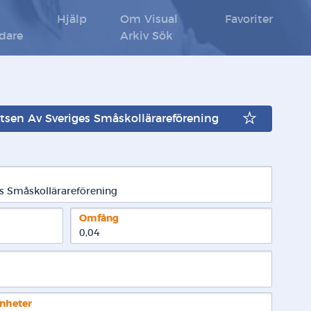
Hjälp
Om Visual
Favoriter
ldare
Arkiv Sök
etsen Av Sveriges Småskollärareförening
s Småskollärareförening
Omfång
0,04
enheter