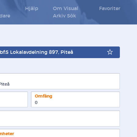
Hjälp
Om Visual
Favoriter
ldare
Arkiv Sök
Abf:S Lokalavdelning 897, Piteå
Piteå
Omfång
0
enheter