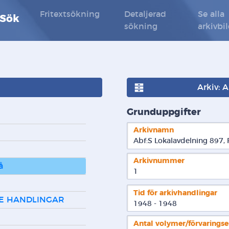
Fritextsökning
Detaljerad
Se alla
 Sök
sökning
arkivbi
Arkiv: 
Grunduppgifter
Arkivnamn
Abf:S Lokalavdelning 897, 
Arkivnummer
å
1
Tid för arkivhandlingar
DE HANDLINGAR
1948 - 1948
Antal volymer/förvarings