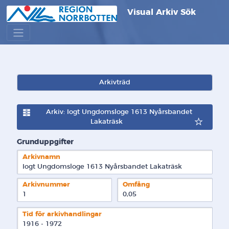
Visual Arkiv Sök
Arkivträd
Arkiv: Iogt Ungdomsloge 1613 Nyårsbandet
Lakaträsk
Grunduppgifter
Arkivnamn
Iogt Ungdomsloge 1613 Nyårsbandet Lakaträsk
Arkivnummer
Omfång
1
0,05
Tid för arkivhandlingar
1916 - 1972