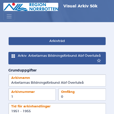
Visual Arkiv Sök
Arkivträd
Arkiv: Arbetarnas Bildningsförbund Abf Överluleå
Grunduppgifter
Arkivnamn
Arbetarnas Bildningsförbund Abf Överluleå
Arkivnummer
Omfång
1
0
Tid för arkivhandlingar
1951 - 1955