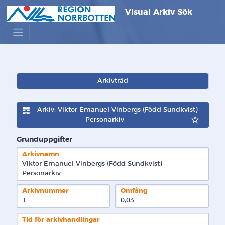
Visual Arkiv Sök
Arkivträd
Arkiv: Viktor Emanuel Vinbergs (Född Sundkvist)
Personarkiv
Grunduppgifter
Arkivnamn
Viktor Emanuel Vinbergs (Född Sundkvist) 
Personarkiv
Arkivnummer
Omfång
1
0,03
Tid för arkivhandlingar