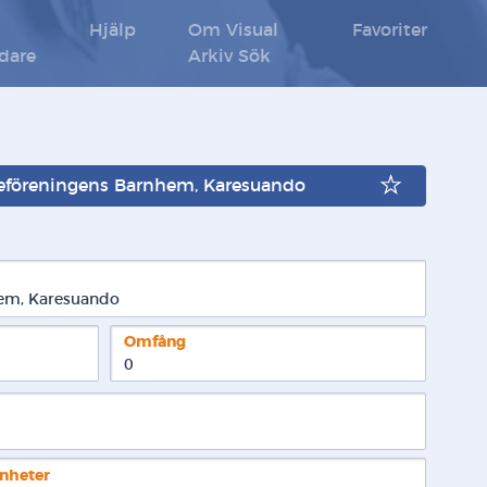
Hjälp
Om Visual
Favoriter
ldare
Arkiv Sök
reföreningens Barnhem, Karesuando
em, Karesuando
Omfång
0
enheter