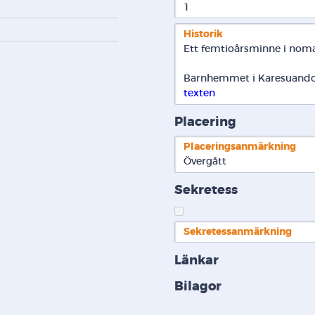
1
Historik
Ett femtioårsminne i nom
Barnhemmet i Karesuando v
texten
Placering
Placeringsanmärkning
Övergått
Sekretess
Sekretessanmärkning
Länkar
Bilagor