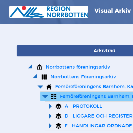
Visual Arkiv
Arkivträd
Norrbottens föreningsarkiv
Norrbottens Föreningsarkiv
Femöreföreningens Barnhem, K
Femöreföreningens Barnhem, 
A   PROTOKOLL
D   LIGGARE OCH REGISTER
F   HANDLINGAR ORDNADE