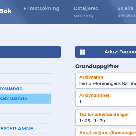
Fritextsökning
Detaljerad
Se alla
 Sök
sökning
arkivbi
Arkiv: Femö
Grunduppgifter
Arkivnamn
Femöreföreningens Barnh
aresuando
Arkivnummer
Karesuando
1
Tid för arkivhandlingar
1903 - 1979
 EFTER ÄMNE
Antal volymer/förvarings