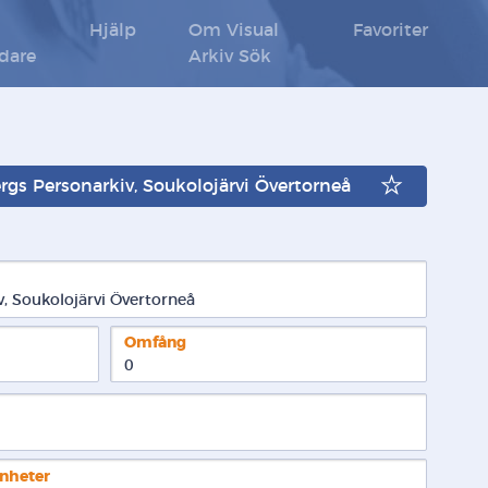
Hjälp
Om Visual
Favoriter
ldare
Arkiv Sök
rgs Personarkiv, Soukolojärvi Övertorneå
, Soukolojärvi Övertorneå
Omfång
0
enheter