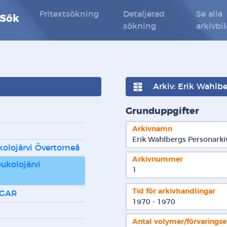
Fritextsökning
Detaljerad
Se alla
 Sök
sökning
arkivbi
Arkiv: Erik Wahlbe
Grunduppgifter
Arkivnamn
Erik Wahlbergs Personarkiv
kolojärvi Övertorneå
Arkivnummer
ukolojärvi 
1
Tid för arkivhandlingar
NGAR
1970 - 1970
Antal volymer/förvarings