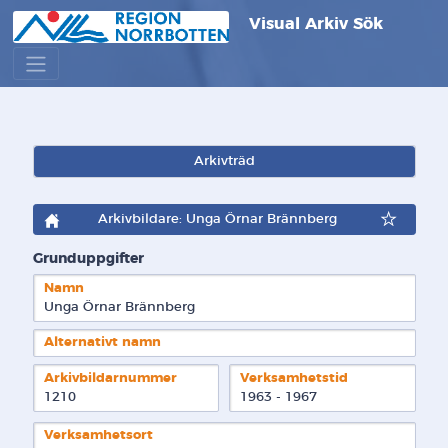
Visual Arkiv Sök
Arkivträd
Arkivbildare: Unga Örnar Brännberg
Grunduppgifter
Namn
Unga Örnar Brännberg
Alternativt namn
Arkivbildarnummer
Verksamhetstid
1210
1963 - 1967
Verksamhetsort