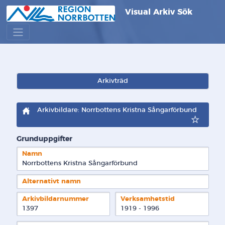
Visual Arkiv Sök
Arkivträd
Arkivbildare: Norrbottens Kristna Sångarförbund
Grunduppgifter
Namn
Norrbottens Kristna Sångarförbund
Alternativt namn
Arkivbildarnummer
Verksamhetstid
1397
1919 - 1996