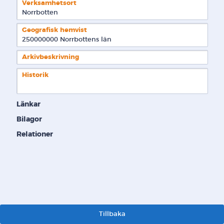
Verksamhetsort
Norrbotten
Geografisk hemvist
250000000 Norrbottens län  
Arkivbeskrivning
Historik
Länkar
Bilagor
Relationer
Tillbaka