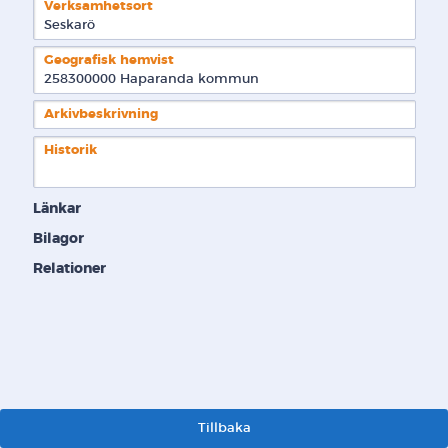
Verksamhetsort
Seskarö
Geografisk hemvist
258300000 Haparanda kommun  
Arkivbeskrivning
Historik
Länkar
Bilagor
Relationer
Tillbaka