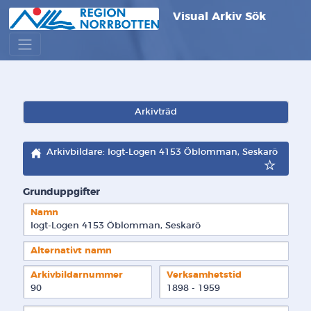
Visual Arkiv Sök
Arkivträd
Arkivbildare: Iogt-Logen 4153 Öblomman, Seskarö
Grunduppgifter
Namn
Iogt-Logen 4153 Öblomman, Seskarö
Alternativt namn
Arkivbildarnummer
Verksamhetstid
90
1898 - 1959