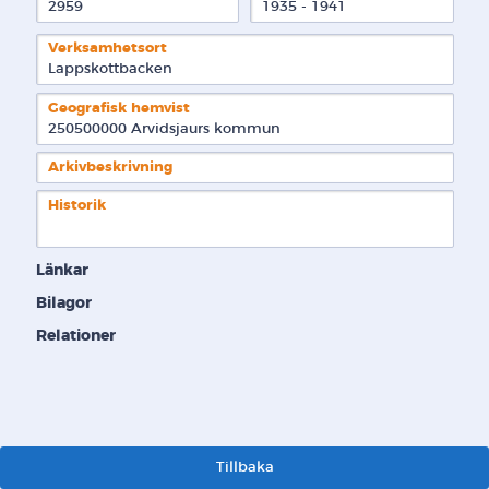
2959
1935 - 1941
Verksamhetsort
Lappskottbacken
Geografisk hemvist
250500000 Arvidsjaurs kommun  
Arkivbeskrivning
Historik
Länkar
Bilagor
Relationer
Tillbaka