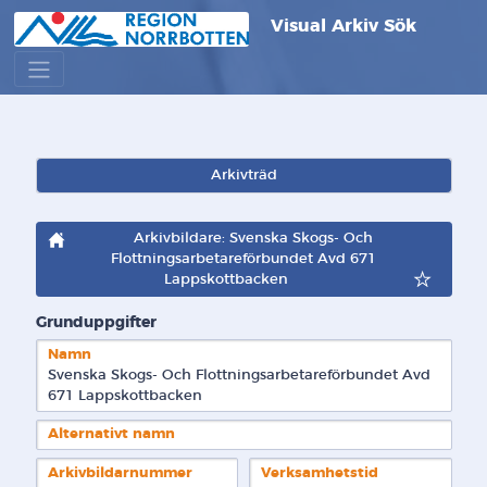
Visual Arkiv Sök
Arkivträd
Arkivbildare: Svenska Skogs- Och
Flottningsarbetareförbundet Avd 671
Lappskottbacken
Grunduppgifter
Namn
Svenska Skogs- Och Flottningsarbetareförbundet Avd 
671 Lappskottbacken
Alternativt namn
Arkivbildarnummer
Verksamhetstid