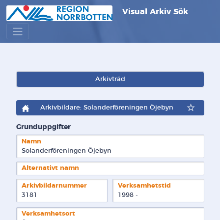
Visual Arkiv Sök
Arkivträd
Arkivbildare: Solanderföreningen Öjebyn
Grunduppgifter
Namn
Solanderföreningen Öjebyn
Alternativt namn
Arkivbildarnummer
Verksamhetstid
3181
1998 - 
Verksamhetsort