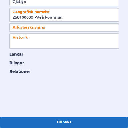
Öjebyn
Geografisk hemvist
258100000 Piteå kommun  
Arkivbeskrivning
Historik
Länkar
Bilagor
Relationer
Tillbaka