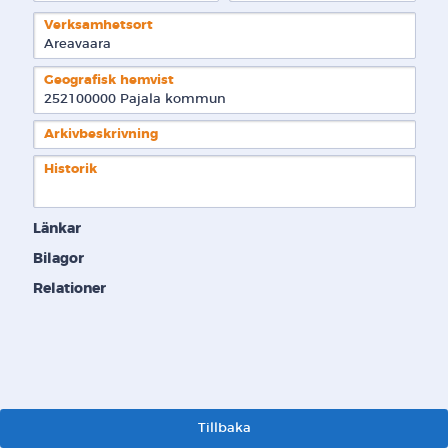
Verksamhetsort
Areavaara
Geografisk hemvist
252100000 Pajala kommun  
Arkivbeskrivning
Historik
Länkar
Bilagor
Relationer
Tillbaka