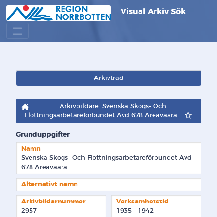
Visual Arkiv Sök
Arkivträd
Arkivbildare: Svenska Skogs- Och
Flottningsarbetareförbundet Avd 678 Areavaara
Grunduppgifter
Namn
Svenska Skogs- Och Flottningsarbetareförbundet Avd 
678 Areavaara
Alternativt namn
Arkivbildarnummer
Verksamhetstid
2957
1935 - 1942