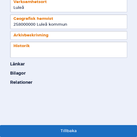
Verksamhetsort
Luleå
Geografisk hemvist
258000000 Luleå kommun  
Arkivbeskrivning
Historik
Länkar
Bilagor
Relationer
Tillbaka