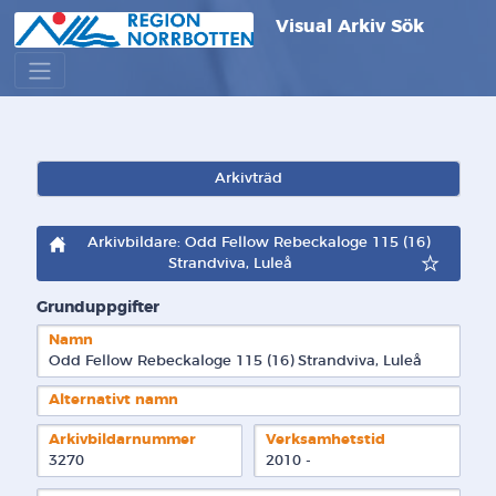
Visual Arkiv Sök
Arkivträd
Arkivbildare: Odd Fellow Rebeckaloge 115 (16)
Strandviva, Luleå
Grunduppgifter
Namn
Odd Fellow Rebeckaloge 115 (16) Strandviva, Luleå
Alternativt namn
Arkivbildarnummer
Verksamhetstid
3270
2010 - 