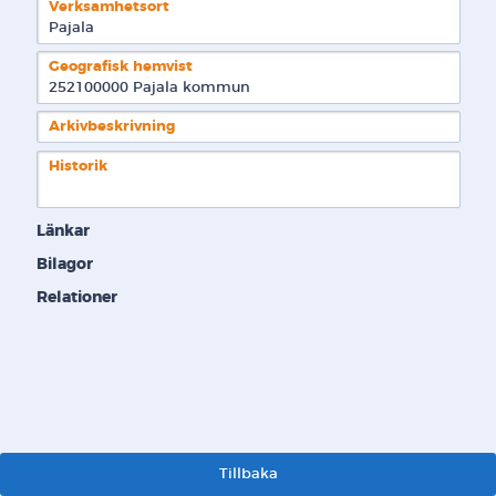
Verksamhetsort
Pajala
Geografisk hemvist
252100000 Pajala kommun  
Arkivbeskrivning
Historik
Länkar
Bilagor
Relationer
Tillbaka