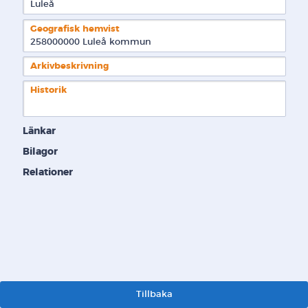
Luleå
Geografisk hemvist
258000000 Luleå kommun  
Arkivbeskrivning
Historik
Länkar
Bilagor
Relationer
Tillbaka