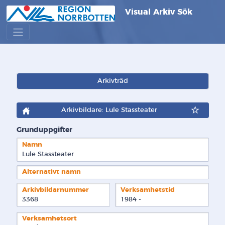
Visual Arkiv Sök
Arkivträd
Arkivbildare: Lule Stassteater
Grunduppgifter
Namn
Lule Stassteater
Alternativt namn
Arkivbildarnummer
Verksamhetstid
3368
1984 - 
Verksamhetsort