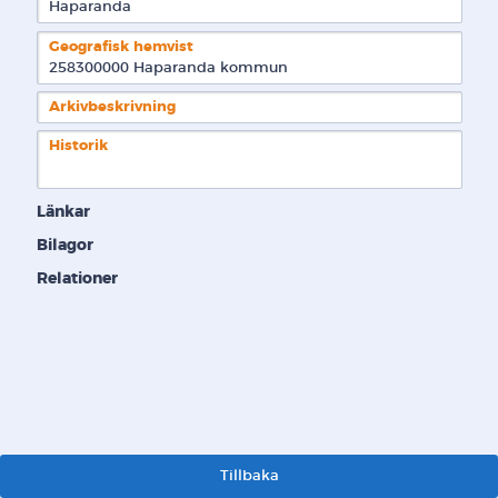
Haparanda
Geografisk hemvist
258300000 Haparanda kommun  
Arkivbeskrivning
Historik
Länkar
Bilagor
Relationer
Tillbaka