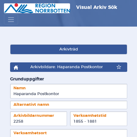
Visual Arkiv Sök
Arkivträd
Arkivbildare: Haparanda Postkontor
Grunduppgifter
Namn
Haparanda Postkontor
Alternativt namn
Arkivbildarnummer
Verksamhetstid
2258
1855 - 1881
Verksamhetsort