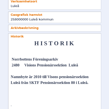
Verksamhetsort
Luleå
Geografisk hemvist
258000000 Luleå kommun  
Arkivbeskrivning
Historik
H I S T O R I K
 Norrbottens Föreningsarkiv 
 2480     Visions Pensionärssektion  Luleå 
Namnbyte år 2010 till Visons pensionärssektion 
Luleå från SKTF Pensionärssektion 80 i Luleå.
. 