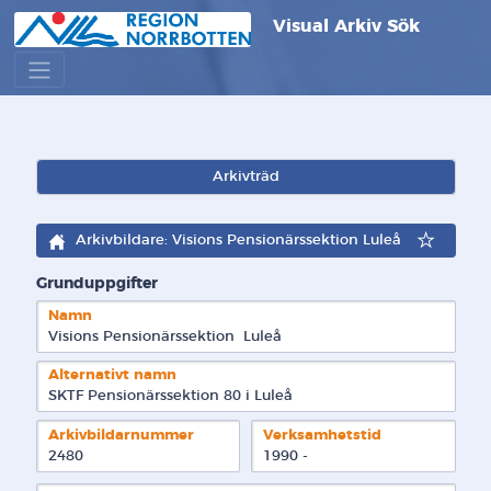
Visual Arkiv Sök
Arkivträd
Arkivbildare: Visions Pensionärssektion Luleå
Grunduppgifter
Namn
Visions Pensionärssektion  Luleå
Alternativt namn
SKTF Pensionärssektion 80 i Luleå
Arkivbildarnummer
Verksamhetstid
2480
1990 - 