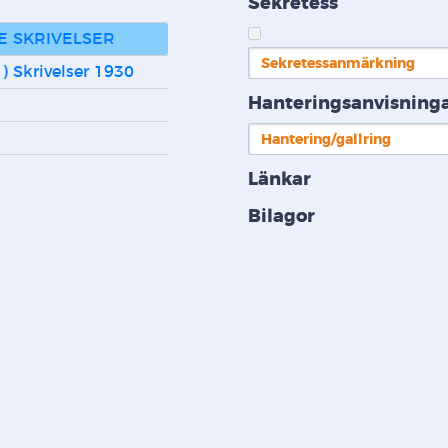
Sekretess
E SKRIVELSER
Sekretessanmärkning
1 ) Skrivelser 1930
Hanteringsanvisning
Hantering/gallring
Länkar
Bilagor