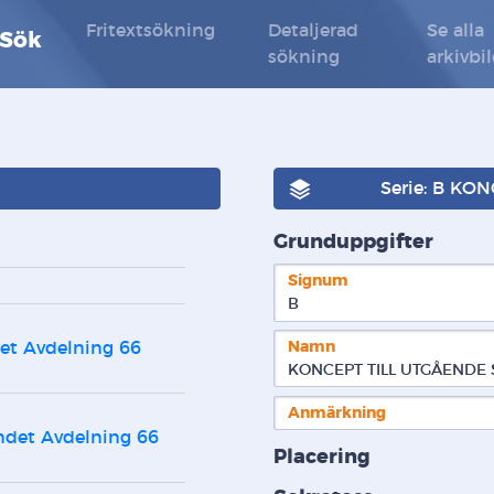
Fritextsökning
Detaljerad
Se alla
 Sök
sökning
arkivbi
Serie: B KO
Grunduppgifter
Signum
B  
Namn
et Avdelning 66 
KONCEPT TILL UTGÅENDE 
Anmärkning
det Avdelning 66 
Placering