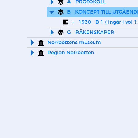
A   PROTOKOLL
B   KONCEPT TILL UTGÅEND
-   1930   B 1 ( ingår i vol 
G   RÄKENSKAPER
Norrbottens museum
Region Norrbotten