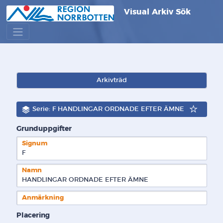
Visual Arkiv Sök
Arkivträd
Serie: F HANDLINGAR ORDNADE EFTER ÄMNE
Grunduppgifter
Signum
F  
Namn
HANDLINGAR ORDNADE EFTER ÄMNE
Anmärkning
Placering