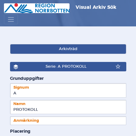
Visual Arkiv Sök
Arkivträd
Serie: A PROTOKOLL
Grunduppgifter
Signum
A  
Namn
PROTOKOLL
Anmärkning
Placering