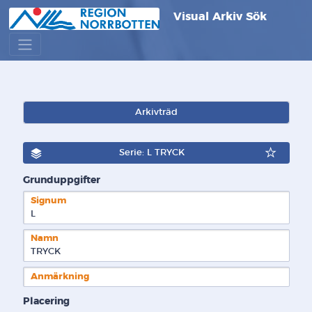
Visual Arkiv Sök
Arkivträd
Serie: L TRYCK
Grunduppgifter
Signum
L  
Namn
TRYCK
Anmärkning
Placering