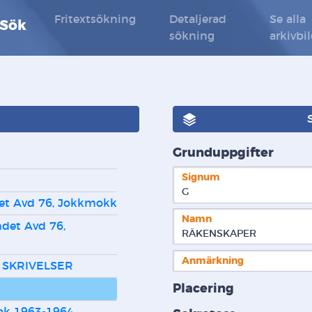
Fritextsökning
Detaljerad
Se alla
 Sök
sökning
arkivbi
Grunduppgifter
Signum
G  
et Avd 76, Jokkmokk
Namn
det Avd 76, 
RÄKENSKAPER
Anmärkning
 SKRIVELSER
Placering