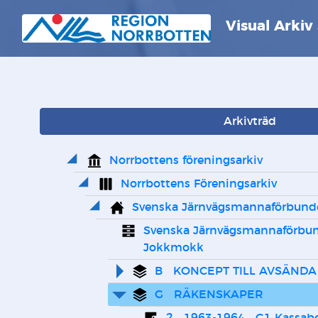
Visual Arkiv
Arkivträd
Norrbottens föreningsarkiv
Norrbottens Föreningsarkiv
Svenska Järnvägsmannaförbund
Svenska Järnvägsmannaförbun
Jokkmokk
B   KONCEPT TILL AVSÄNDA
G   RÄKENSKAPER