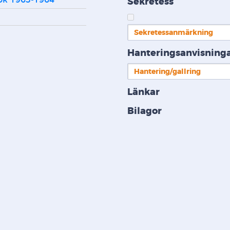
bok 1963-1964
Sekretess
Sekretessanmärkning
Hanteringsanvisning
Hantering/gallring
Länkar
Bilagor