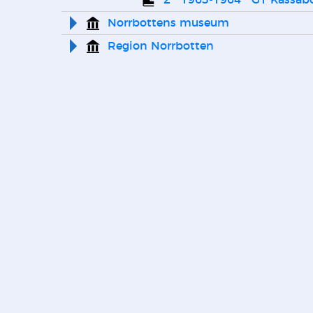
2   1963-1964   G1 Kassa
Norrbottens museum
Region Norrbotten