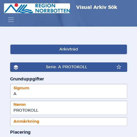
Visual Arkiv Sök
Arkivträd
Serie: A PROTOKOLL
Grunduppgifter
Signum
A  
Namn
PROTOKOLL
Anmärkning
Placering