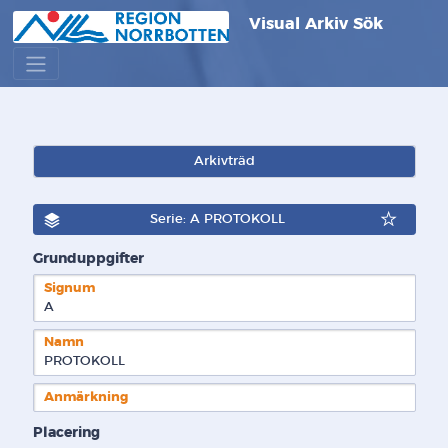
Visual Arkiv Sök
Arkivträd
Serie: A PROTOKOLL
Grunduppgifter
Signum
A  
Namn
PROTOKOLL
Anmärkning
Placering