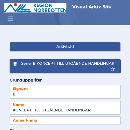
Visual Arkiv Sök
Arkivträd
Serie: B KONCEPT TILL UTGÅENDE HANDLINGAR
Grunduppgifter
Signum
B  
Namn
KONCEPT TILL UTGÅENDE HANDLINGAR
Anmärkning