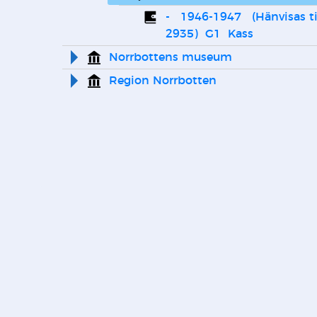
-   1946-1947   (Hänvisas ti
2935)  G1  Kass
Norrbottens museum
Region Norrbotten