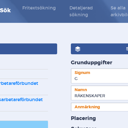
Fritextsökning
Detaljerad
Se alla
 Sök
sökning
arkivbi
Grunduppgifter
Signum
G  
rbetareförbundet 
Namn
RÄKENSKAPER
sarbetareförbundet 
Anmärkning
Placering