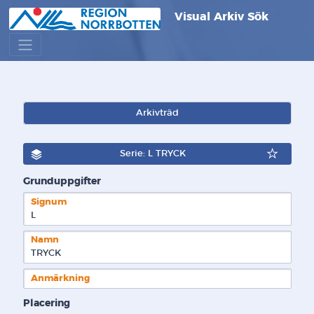
Visual Arkiv Sök
Arkivträd
Serie: L TRYCK
Grunduppgifter
Signum
L  
Namn
TRYCK
Anmärkning
Placering