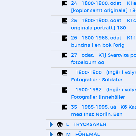
24   1800-1900, odat.   K1a
[kopior samt originala] 1
25   1800-1900, odat.   K1
originala porträtt] 180
26   1800-1968, odat.   K1f 
bundna i en bok [orig
27   odat.   K1j Svartvita p
fotoalbum od
   1800-1900   (Ingår i volym 38)  K1 
Fotografier - Soldater 
   1900-1952   (Ingår i volym 43)  K1 
Fotografier (Innehåller
35   1985-1995, uå   K6 Kas
med Inez Norlin, Ben
L   TRYCKSAKER
M   FÖREMÅL