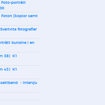
 Foto-porträtt 
800
c Foton [kopior samt 
Svartvita fotografier 
orträtt bundna i en 
settband  - Intervju 