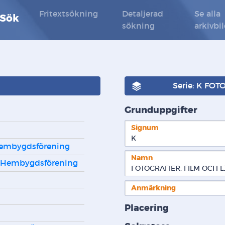
Fritextsökning
Detaljerad
Se alla
 Sök
sökning
arkivbi
Serie: K FO
Grunduppgifter
Signum
K  
Hembygdsförening
Namn
g Hembygdsförening
FOTOGRAFIER, FILM OCH L
Anmärkning
Placering