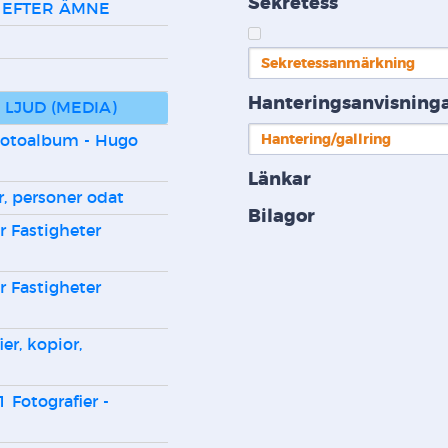
Sekretess
 EFTER ÄMNE
Sekretessanmärkning
R
Hanteringsanvisning
 LJUD (MEDIA)
Hantering/gallring
Länkar
er, personer odat
Bilagor
r Fastigheter 
r Fastigheter 
er, kopior, 