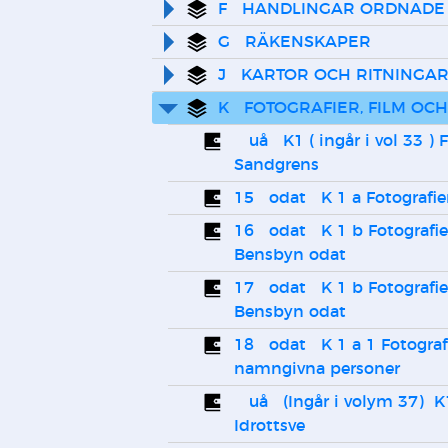
F   HANDLINGAR ORDNADE
G   RÄKENSKAPER
J   KARTOR OCH RITNINGA
K   FOTOGRAFIER, FILM OCH
   uå   K1 ( ingår i vol 33 ) Fotoalbum - Hugo 
Sandgrens
15   odat   K 1 a Fotografi
16   odat   K 1 b Fotografie
Bensbyn odat
17   odat   K 1 b Fotografie
Bensbyn odat
18   odat   K 1 a 1 Fotografi
namngivna personer
   uå   (Ingår i volym 37)  K1 Fotografier - 
Idrottsve