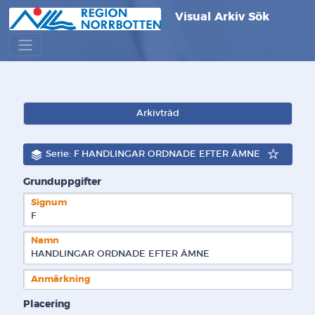
Visual Arkiv Sök
Arkivträd
Serie: F HANDLINGAR ORDNADE EFTER ÄMNE
Grunduppgifter
Signum
F  
Namn
HANDLINGAR ORDNADE EFTER ÄMNE
Anmärkning
Placering