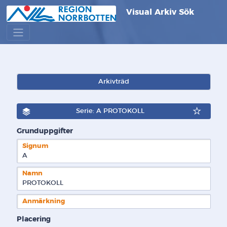
Visual Arkiv Sök
Arkivträd
Serie: A PROTOKOLL
Grunduppgifter
Signum
A  
Namn
PROTOKOLL
Anmärkning
Placering