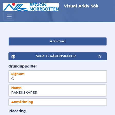
Visual Arkiv Sök
Arkivträd
Serie: G RÄKENSKAPER
Grunduppgifter
Signum
G  
Namn
RÄKENSKAPER
Anmärkning
Placering