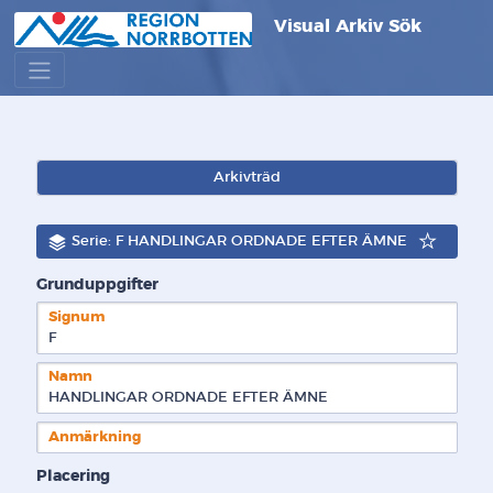
Visual Arkiv Sök
Arkivträd
Serie: F HANDLINGAR ORDNADE EFTER ÄMNE
Grunduppgifter
Signum
F  
Namn
HANDLINGAR ORDNADE EFTER ÄMNE
Anmärkning
Placering