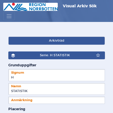
Visual Arkiv Sök
Arkivträd
Serie: H STATISTIK
Grunduppgifter
Signum
H  
Namn
STATISTIK
Anmärkning
Placering