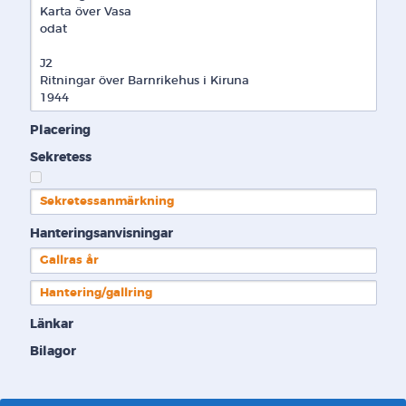
Karta över Vasa

odat

J2

Ritningar över Barnrikehus i Kiruna

1944
Placering
Sekretess
Sekretessanmärkning
Hanteringsanvisningar
Gallras år
Hantering/gallring
Länkar
Bilagor