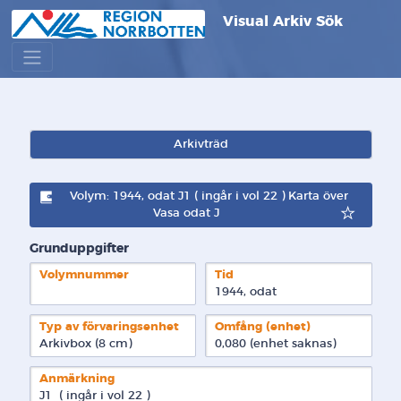
Visual Arkiv Sök
Arkivträd
Volym: 1944, odat J1 ( ingår i vol 22 ) Karta över
Vasa odat J
Grunduppgifter
Volymnummer
Tid
1944, odat
Typ av förvaringsenhet
Omfång (enhet)
Arkivbox (8 cm)
0,080 (enhet saknas)
Anmärkning
J1  ( ingår i vol 22 )
