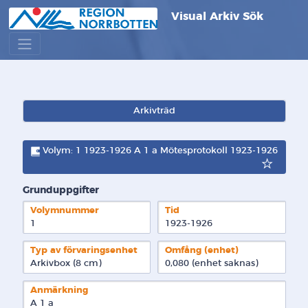
Visual Arkiv Sök
Arkivträd
Volym: 1 1923-1926 A 1 a Mötesprotokoll 1923-1926
Grunduppgifter
Volymnummer
Tid
1
1923-1926
Typ av förvaringsenhet
Omfång (enhet)
Arkivbox (8 cm)
0,080 (enhet saknas)
Anmärkning
A 1 a
