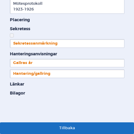
Mötesprotokoll

1923-1926
Placering
Sekretess
Sekretessanmärkning
Hanteringsanvisningar
Gallras år
Hantering/gallring
Länkar
Bilagor
Tillbaka