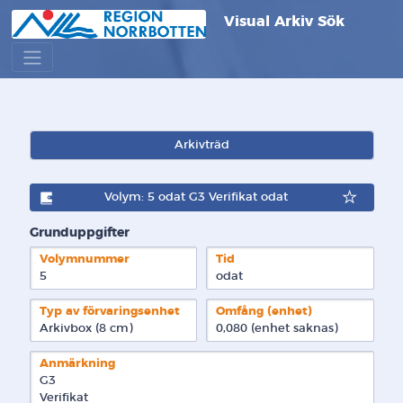
Visual Arkiv Sök
Arkivträd
Volym: 5 odat G3 Verifikat odat
Grunduppgifter
Volymnummer
Tid
5
odat
Typ av förvaringsenhet
Omfång (enhet)
Arkivbox (8 cm)
0,080 (enhet saknas)
Anmärkning
G3

Verifikat
