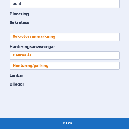
odat
Placering
Sekretess
Sekretessanmärkning
Hanteringsanvisningar
Gallras år
Hantering/gallring
Länkar
Bilagor
Tillbaka