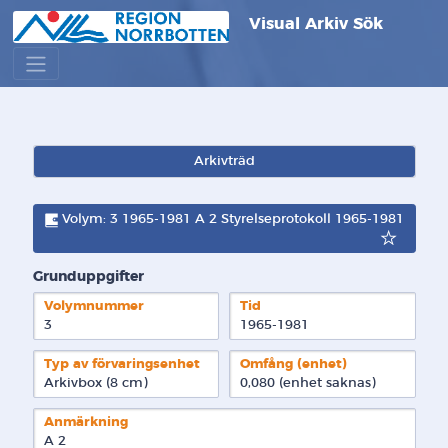
Visual Arkiv Sök
Arkivträd
Volym: 3 1965-1981 A 2 Styrelseprotokoll 1965-1981
Grunduppgifter
Volymnummer
Tid
3
1965-1981
Typ av förvaringsenhet
Omfång (enhet)
Arkivbox (8 cm)
0,080 (enhet saknas)
Anmärkning
A 2
