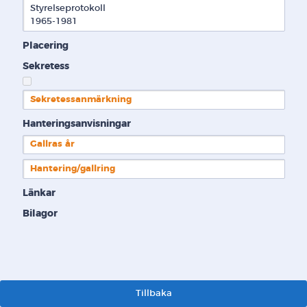
Styrelseprotokoll

1965-1981
Placering
Sekretess
Sekretessanmärkning
Hanteringsanvisningar
Gallras år
Hantering/gallring
Länkar
Bilagor
Tillbaka