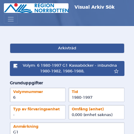
Visual Arkiv Sök
Arkivträd
Volym: 6 1980-1997 G1 Kassaböcker - inbundna
1980-1982, 1986-1988,
Grunduppgifter
Volymnummer
Tid
6
1980-1997
Typ av förvaringsenhet
Omfång (enhet)
-
0,000 (enhet saknas)
Anmärkning
G1
