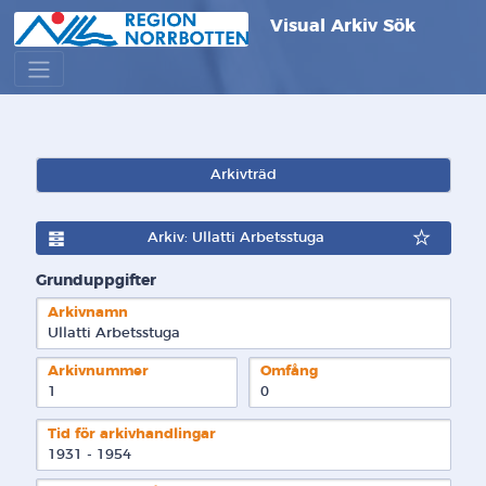
Visual Arkiv Sök
Arkivträd
Arkiv: Ullatti Arbetsstuga
Grunduppgifter
Arkivnamn
Ullatti Arbetsstuga
Arkivnummer
Omfång
1
0
Tid för arkivhandlingar
1931 - 1954