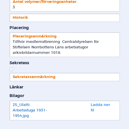
Antal volymer/förvaringsenheter
3
Historik
Placering
Placeringsanmärkning
Tillhör medlemsförening  Centralstyrelsen för 
Stiftelsen Norrbottens Läns arbetsstugor 
arkivbildarnummer 1018.
Sekretess
Sekretessanmärkning
Länkar
Bilagor
25_Ulatti 
Ladda ner 
Arbetsstuga 1931-
fil
1954.jpg