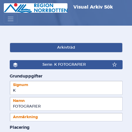
Visual Arkiv Sök
Arkivträd
Serie: K FOTOGRAFIER
Grunduppgifter
Signum
K  
Namn
FOTOGRAFIER
Anmärkning
Placering