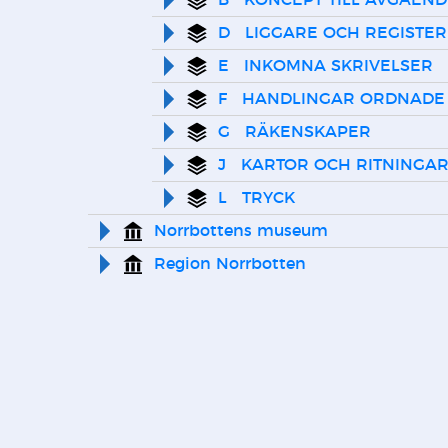
B   KONCEPT TILL AVGÅEN
D   LIGGARE OCH REGISTER
E   INKOMNA SKRIVELSER
F   HANDLINGAR ORDNADE
G   RÄKENSKAPER
J   KARTOR OCH RITNINGA
L   TRYCK
Norrbottens museum
Region Norrbotten