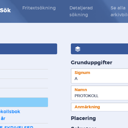
Fritextsökning
Detaljerad
Se alla
 Sök
sökning
arkivbi
Grunduppgifter
Signum
A  
Namn
PROTOKOLL
Anmärkning
okollsbok 
Placering
 år