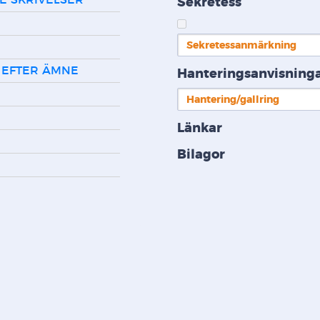
DE SKRIVELSER
Sekretess
Sekretessanmärkning
 EFTER ÄMNE
Hanteringsanvisning
Hantering/gallring
R
Länkar
Bilagor