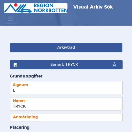
Visual Arkiv Sök
Arkivträd
Serie: L TRYCK
Grunduppgifter
Signum
L  
Namn
TRYCK
Anmärkning
Placering