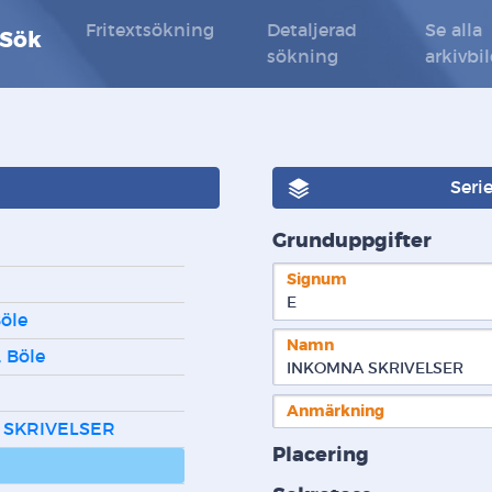
Fritextsökning
Detaljerad
Se alla
 Sök
sökning
arkivbi
Seri
Grunduppgifter
Signum
E  
öle
Namn
 Böle
INKOMNA SKRIVELSER
Anmärkning
 SKRIVELSER
Placering