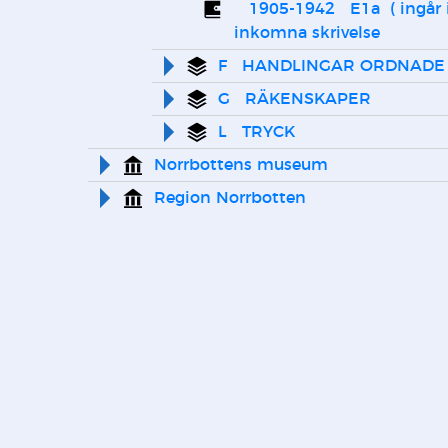
   1905-1942   E1a  ( ingår i vol 1 ) Diverse 
inkomna skrivelse
F   HANDLINGAR ORDNADE
G   RÄKENSKAPER
L   TRYCK
Norrbottens museum
Region Norrbotten