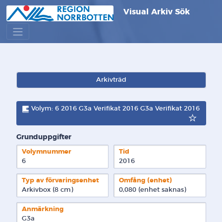
Visual Arkiv Sök
Arkivträd
Volym: 6 2016 G3a Verifikat 2016 G3a Verifikat 2016
Grunduppgifter
Volymnummer
Tid
6
2016
Typ av förvaringsenhet
Omfång (enhet)
Arkivbox (8 cm)
0,080 (enhet saknas)
Anmärkning
G3a
