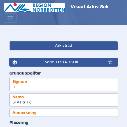
Visual Arkiv Sök
Arkivträd
Serie: H STATISTIK
Grunduppgifter
Signum
H  
Namn
STATISTIK
Anmärkning
Placering