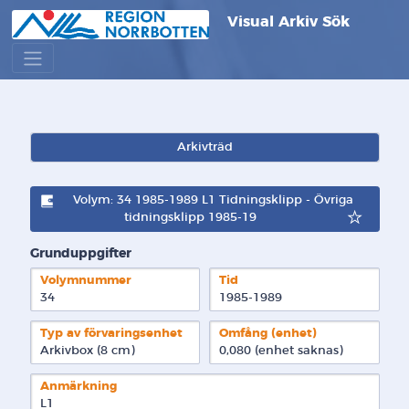
Visual Arkiv Sök
Arkivträd
Volym: 34 1985-1989 L1 Tidningsklipp - Övriga
tidningsklipp 1985-19
Grunduppgifter
Volymnummer
Tid
34
1985-1989
Typ av förvaringsenhet
Omfång (enhet)
Arkivbox (8 cm)
0,080 (enhet saknas)
Anmärkning
L1