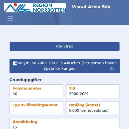
Visual Arkiv Sök
Arkivträd
Volym: 40 2000-2001 L3 Affischer (Det gömda havet,
Spela för kungen,
Grunduppgifter
Volymnummer
Tid
40
2000-2001
Typ av förvaringsenhet
Omfång (enhet)
-
0,000 (enhet saknas)
Anmärkning
L3
