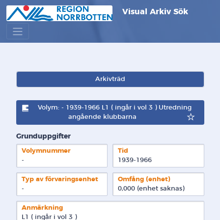
Visual Arkiv Sök
Arkivträd
Volym: - 1939-1966 L1 ( ingår i vol 3 ) Utredning
angående klubbarna
Grunduppgifter
Volymnummer
Tid
-
1939-1966
Typ av förvaringsenhet
Omfång (enhet)
-
0,000 (enhet saknas)
Anmärkning
L1 ( ingår i vol 3 )
